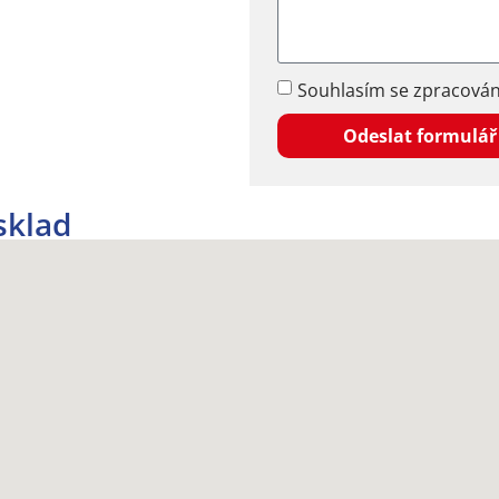
Souhlasím se zpracová
Odeslat formulář
klad​